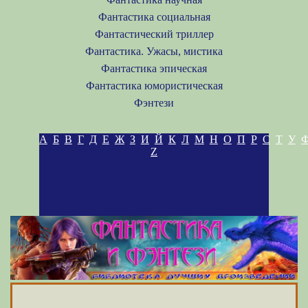
Фантастика социальная
Фантастический триллер
Фантастика. Ужасы, мистика
Фантастика эпическая
Фантастика юмористическая
Фэнтези
А
Б
В
Г
Д
Е
Ж
З
И
Й
К
Л
М
Н
О
П
Р
С
Т
У
Z