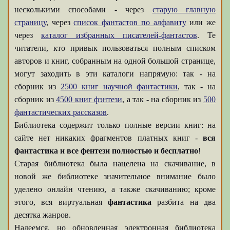
несколькими способами - через
старую главную
страницу
, через
список фантастов по алфавиту
или же
через
каталог избранных писателей-фантастов
. Те
читатели, кто привык пользоваться полным списком
авторов и книг, собранным на одной большой странице,
могут заходить в эти каталоги напрямую: так - на
сборник из
2500 книг научной фантастики
, так - на
сборник из
4500 книг фэнтези
, а так - на сборник из
500
фантастических рассказов
.
Библиотека содержит только полные версии книг: на
сайте нет никаких фрагментов платных книг -
вся
фантастика и все фентези полностью и бесплатно
!
Старая библиотека была нацелена на скачивание, в
новой же библиотеке значительное внимание было
уделено онлайн чтению, а также скачиванию; кроме
этого, вся виртуальная
фантастика
разбита на два
десятка жанров.
Надеемся, но обновленная электронная библиотека