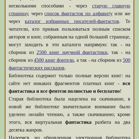
несколькими способами - через
старую главную
страницу
, через
список фантастов по алфавиту
или же
через
каталог избранных писателей-фантастов
. Те
читатели, кто привык пользоваться полным списком
авторов и книг, собранным на одной большой странице,
могут заходить в эти каталоги напрямую: так - на
сборник из
2500 книг научной фантастики
, так - на
сборник из
4500 книг фэнтези
, а так - на сборник из
500
фантастических рассказов
.
Библиотека содержит только полные версии книг: на
сайте нет никаких фрагментов платных книг -
вся
фантастика и все фентези полностью и бесплатно
!
Старая библиотека была нацелена на скачивание, в
новой же библиотеке значительное внимание было
уделено онлайн чтению, а также скачиванию; кроме
этого, вся виртуальная
фантастика
разбита на два
десятка жанров.
Надеемся, но обновленная электронная библиотека