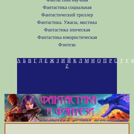
Фантастика социальная
Фантастический триллер
Фантастика. Ужасы, мистика
Фантастика эпическая
Фантастика юмористическая
Фэнтези
А
Б
В
Г
Д
Е
Ж
З
И
Й
К
Л
М
Н
О
П
Р
С
Т
У
Z